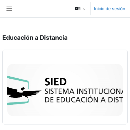
``
Inicio de sesión
Salta al contenido principal
Panel lateral
Educación a Distancia